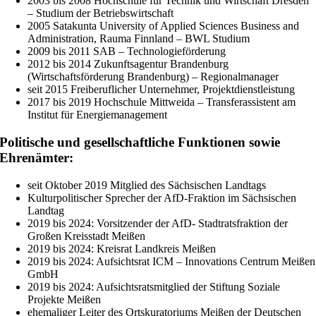
2003 bis 2008 Hochschule für Technik und Wirtschaft Dresden
– Studium der Betriebswirtschaft
2005 Satakunta University of Applied Sciences Business and
Administration, Rauma Finnland – BWL Studium
2009 bis 2011 SAB – Technologieförderung
2012 bis 2014 Zukunftsagentur Brandenburg
(Wirtschaftsförderung Brandenburg) – Regionalmanager
seit 2015 Freiberuflicher Unternehmer, Projektdienstleistung
2017 bis 2019 Hochschule Mittweida – Transferassistent am
Institut für Energiemanagement
Politische und gesellschaftliche Funktionen sowie
Ehrenämter:
seit Oktober 2019 Mitglied des Sächsischen Landtags
Kulturpolitischer Sprecher der AfD-Fraktion im Sächsischen
Landtag
2019 bis 2024: Vorsitzender der AfD- Stadtratsfraktion der
Großen Kreisstadt Meißen
2019 bis 2024: Kreisrat Landkreis Meißen
2019 bis 2024: Aufsichtsrat ICM – Innovations Centrum Meißen
GmbH
2019 bis 2024: Aufsichtsratsmitglied der Stiftung Soziale
Projekte Meißen
ehemaliger Leiter des Ortskuratoriums Meißen der Deutschen