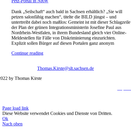
Petz-Portal in NRW
Dank „Seilschaft“ auch bald in Sachsen erhältlich? „Sie will
petzen salonfähig machen“, titelte die BILD jüngst – und
untertreibt dabei noch maßlos: Gemeint ist mit dieser Schlagzeile
der Plan der grünen Integrationsministerin Josefine Paul aus
Nordrhein-Westfalen, in ihrem Bundesland gleich vier Online-
Meldestellen für Fälle von Diskriminierung einzurichten.
Explizit sollen Bürger auf diesen Portalen ganz anonym
Continue reading
Thomas.Kirste@slt.sachsen.de
022 by Thomas Kirste
Impres
Datenschutzerklä
Page load link
Diese Website verwendet Cookies und Dienste von Dritten.
Ok
Nach oben