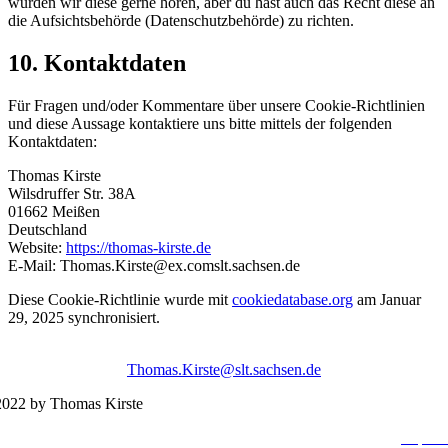
würden wir diese gerne hören, aber du hast auch das Recht diese an
die Aufsichtsbehörde (Datenschutzbehörde) zu richten.
10. Kontaktdaten
Für Fragen und/oder Kommentare über unsere Cookie-Richtlinien
und diese Aussage kontaktiere uns bitte mittels der folgenden
Kontaktdaten:
Thomas Kirste
Wilsdruffer Str. 38A
01662 Meißen
Deutschland
Website:
https://thomas-kirste.de
E-Mail:
Thomas.Kirste@
ex.com
slt.sachsen.de
Diese Cookie-Richtlinie wurde mit
cookiedatabase.org
am Januar
29, 2025 synchronisiert.
Thomas.Kirste@slt.sachsen.de
022 by Thomas Kirste
Impres