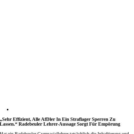
„Sehr Effizient, Alle AfDler In Ein Straflager Sperren Zu
Lassen.“ Radebeuler Lehrer-Aussage Sorgt Für Empörung
Hat ein Radebeuler Gymnasiallehrer tatsächlich die Inhaftierung und