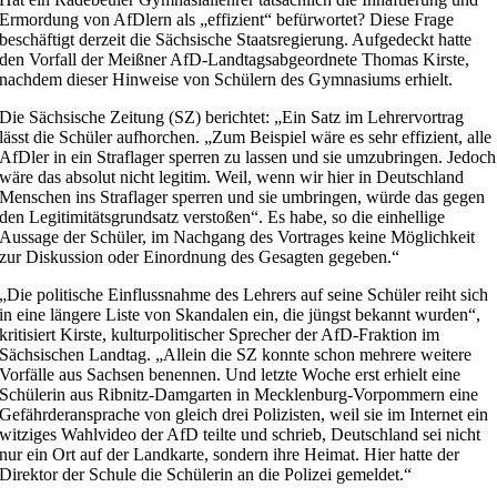
Ermordung von AfDlern als „effizient“ befürwortet? Diese Frage
beschäftigt derzeit die Sächsische Staatsregierung. Aufgedeckt hatte
den Vorfall der Meißner AfD-Landtagsabgeordnete Thomas Kirste,
nachdem dieser Hinweise von Schülern des Gymnasiums erhielt.
Die Sächsische Zeitung (SZ) berichtet: „Ein Satz im Lehrervortrag
lässt die Schüler aufhorchen. „Zum Beispiel wäre es sehr effizient, alle
AfDler in ein Straflager sperren zu lassen und sie umzubringen. Jedoch
wäre das absolut nicht legitim. Weil, wenn wir hier in Deutschland
Menschen ins Straflager sperren und sie umbringen, würde das gegen
den Legitimitätsgrundsatz verstoßen“. Es habe, so die einhellige
Aussage der Schüler, im Nachgang des Vortrages keine Möglichkeit
zur Diskussion oder Einordnung des Gesagten gegeben.“
„Die politische Einflussnahme des Lehrers auf seine Schüler reiht sich
in eine längere Liste von Skandalen ein, die jüngst bekannt wurden“,
kritisiert Kirste, kulturpolitischer Sprecher der AfD-Fraktion im
Sächsischen Landtag. „Allein die SZ konnte schon mehrere weitere
Vorfälle aus Sachsen benennen. Und letzte Woche erst erhielt eine
Schülerin aus Ribnitz-Damgarten in Mecklenburg-Vorpommern eine
Gefährderansprache von gleich drei Polizisten, weil sie im Internet ein
witziges Wahlvideo der AfD teilte und schrieb, Deutschland sei nicht
nur ein Ort auf der Landkarte, sondern ihre Heimat. Hier hatte der
Direktor der Schule die Schülerin an die Polizei gemeldet.“