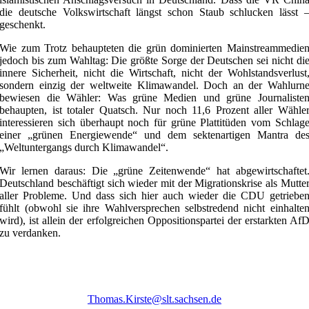
die deutsche Volkswirtschaft längst schon Staub schlucken lässt 
geschenkt.
Wie zum Trotz behaupteten die grün dominierten Mainstreammedie
jedoch bis zum Wahltag: Die größte Sorge der Deutschen sei nicht di
innere Sicherheit, nicht die Wirtschaft, nicht der Wohlstandsverlust
sondern einzig der weltweite Klimawandel. Doch an der Wahlurn
bewiesen die Wähler: Was grüne Medien und grüne Journaliste
behaupten, ist totaler Quatsch. Nur noch 11,6 Prozent aller Wähle
interessieren sich überhaupt noch für grüne Plattitüden vom Schlag
einer „grünen Energiewende“ und dem sektenartigen Mantra de
„Weltuntergangs durch Klimawandel“.
Wir lernen daraus: Die „grüne Zeitenwende“ hat abgewirtschaftet
Deutschland beschäftigt sich wieder mit der Migrationskrise als Mutte
aller Probleme. Und dass sich hier auch wieder die CDU getriebe
fühlt (obwohl sie ihre Wahlversprechen selbstredend nicht einhalte
wird), ist allein der erfolgreichen Oppositionspartei der erstarkten Af
zu verdanken.
Thomas.Kirste@slt.sachsen.de