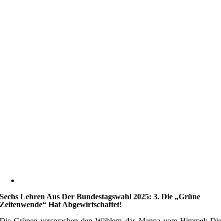
Sechs Lehren Aus Der Bundestagswahl 2025: 3. Die „grüne
Zeitenwende“ Hat Abgewirtschaftet!
Die Grünen versprachen den Wählern das Manna vom Himmel: Di