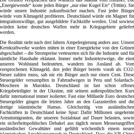
„Energiewende“ koste jeden Bürger „nur eine Kugel Eis“ (Trittin). Si
würde unsere Industrie zukunftssicher machen. Fast jeder Bürge
würde vom Klimageld profitieren. Deutschland würde ein Magnet fü
integrationswillige, gut ausgebildete Fachkräfte werden. Und sowies
würden keine deutschen Waffen mehr in Kriegsgebiete geliefer
werden.
Die Realität sieht nach drei Jahren Ampelregierung anders aus: Unser
Kernkraftwerke wurden mitten in einer Energiekrise von den Grüne
abgeschaltet – die Strompreise verteuerten sich für die Industrie und fü
sämtliche Haushalte eklatant. Immer mehr Industriezweige, die eins
unseren Wohlstand bedeuteten, wandern ins Ausland ab. Vo
versprochenen Klimageld, den jeder Bürger bereits vorab als CO2
Steuer zahlen muss, sah nie ein Bürger auch nur einen Cent. Dies
Steuergelder versumpften in Fahrradwegen in Peru und Solardach
Moscheen in Marokko. Deutschland ist fast schon offene
Kriegsbeteiligter in der Ukraine, mit seinem außenpolitischen Kur
dafür international immer isolierter. Fast eine Milliarde Euro deutsche
Steuergelder gingen die letzten Jahre an den Gazastreifen und di
dortige islamistische Hamas. Gleichzeitig von ausländische
Fachkräften in Deutschland keine Spur: Dafür Millionen ungelernt
Armutsmigranten, die unseren Sozialstaat auf Dauer belasten, sowi
ein sicherheitspolitisches Debakel aus täglich neuen Messerangriffe
ausländischer Gewalttäter und gefühlt wöchentlich einem neue
islamistischen Anschlagsversuch in Deutschland. Dass die VR Chin