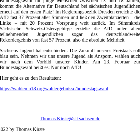
Bundestagswahl für junge Menschen zwischen 13 und 18 Jahren
kommt die Alternative für Deutschland bei sächsischen Jugendliche
erneut auf den ersten Platz! Im Regierungsbezirk Dresden erreichte di
AfD fast 37 Prozent aller Stimmen und ließ den Zweitplatzierten – di
Linke – mit 20 Prozent Vorsprung weit zurück. Im Stimmkrei
Sächsische Schweiz-Osterzgebirge erzielte die AfD unter alle
teilnehmenden Jugendlichen sogar das deutschlandweit
Rekordergebnis von fast 57 Prozent, also die absolute Mehrheit.
Sachsens Jugend hat entschieden: Die Zukunft unseres Freistaats sol
blau sein. Nehmen wir uns unsere Jugend als Ansporn, wählen auc
wir nach dem Vorbild unserer Kinder. Am 23. Februar zu
Bundestagswahl heißt es: Nur noch AfD!
Hier geht es zu den Resultaten:
https://wahlen.u18.org/wahlergebnisse/bundestagswahl
Thomas.Kirste@slt.sachsen.de
022 by Thomas Kirste
Impres