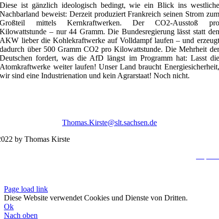
Diese ist gänzlich ideologisch bedingt, wie ein Blick ins westlich
Nachbarland beweist: Derzeit produziert Frankreich seinen Strom zu
Großteil mittels Kernkraftwerken. Der CO2-Ausstoß pr
Kilowattstunde – nur 44 Gramm. Die Bundesregierung lässt statt de
AKW lieber die Kohlekraftwerke auf Volldampf laufen – und erzeug
dadurch über 500 Gramm CO2 pro Kilowattstunde. Die Mehrheit de
Deutschen fordert, was die AfD längst im Programm hat: Lasst di
Atomkraftwerke weiter laufen! Unser Land braucht Energiesicherheit
wir sind eine Industrienation und kein Agrarstaat! Noch nicht.
Thomas.Kirste@slt.sachsen.de
022 by Thomas Kirste
Impres
Datenschutzerklä
Page load link
Diese Website verwendet Cookies und Dienste von Dritten.
Ok
Nach oben