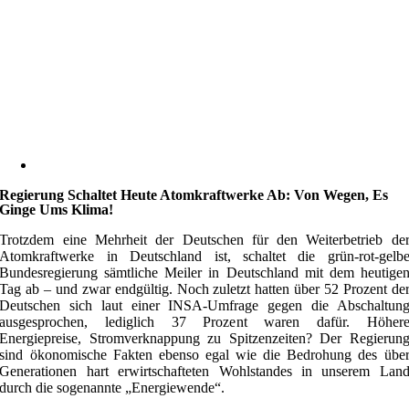
Regierung Schaltet Heute Atomkraftwerke Ab: Von Wegen, Es
Ginge Ums Klima!
Trotzdem eine Mehrheit der Deutschen für den Weiterbetrieb de
Atomkraftwerke in Deutschland ist, schaltet die grün-rot-gelb
Bundesregierung sämtliche Meiler in Deutschland mit dem heutige
Tag ab – und zwar endgültig. Noch zuletzt hatten über 52 Prozent de
Deutschen sich laut einer INSA-Umfrage gegen die Abschaltun
ausgesprochen, lediglich 37 Prozent waren dafür. Höher
Energiepreise, Stromverknappung zu Spitzenzeiten? Der Regierun
sind ökonomische Fakten ebenso egal wie die Bedrohung des übe
Generationen hart erwirtschafteten Wohlstandes in unserem Lan
durch die sogenannte „Energiewende“.