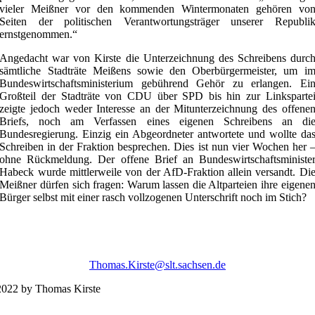
vieler Meißner vor den kommenden Wintermonaten gehören vo
Seiten der politischen Verantwortungsträger unserer Republi
ernstgenommen.“
Angedacht war von Kirste die Unterzeichnung des Schreibens durc
sämtliche Stadträte Meißens sowie den Oberbürgermeister, um i
Bundeswirtschaftsministerium gebührend Gehör zu erlangen. Ei
Großteil der Stadträte von CDU über SPD bis hin zur Linksparte
zeigte jedoch weder Interesse an der Mitunterzeichnung des offene
Briefs, noch am Verfassen eines eigenen Schreibens an di
Bundesregierung. Einzig ein Abgeordneter antwortete und wollte da
Schreiben in der Fraktion besprechen. Dies ist nun vier Wochen her 
ohne Rückmeldung. Der offene Brief an Bundeswirtschaftsministe
Habeck wurde mittlerweile von der AfD-Fraktion allein versandt. Di
Meißner dürfen sich fragen: Warum lassen die Altparteien ihre eigene
Bürger selbst mit einer rasch vollzogenen Unterschrift noch im Stich?
Thomas.Kirste@slt.sachsen.de
022 by Thomas Kirste
Impres