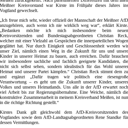
Meißen zurückgekehrt. Nach parteiinternen Differenzen mit dem alte
Meißner Kreisvorstand war Kirste im Frühjahr dieses Jahres in
Vogtland gewechselt.
„Ich freue mich sehr, wieder offiziell der Mannschaft der Meißner Af
anzugehören, auch wenn ich nie wirklich weg war“, erklärt Kirste
„Bedanken möchte ich mich insbesondere beim neue
Kreisvorsitzenden und Bundestagsabgeordneten Christian Reck
welcher mit einer Vielzahl an Gesprächen die innerparteilichen Woge
geglättet hat. Nur durch Einigkeit und Geschlossenheit werden wi
unser Ziel, nämlich einen Weg in die Zukunft für uns und unser
Kinder in unserer Heimat zu bauen, auch erreichen. Dafür brauche
wir insbesondere sachliche und fachlich geeignete Kandidaten, di
nicht sich selbst sehen, sondern idealistisch für das Wohl unsere
Heimat und unserer Partei kämpfen.“ Christian Reck stimmt dem z
und ergänzt „Dafür tragen wir politisch eine riesengroß
Verantwortung – es geht um die Zukunft unserer Kinder, unsere
Volkes und unseres Heimatlands. Uns alle in der AfD erwartet noc
viel Arbeit bis zur Regierungsübernahme. Eine Weiche, nämlich di
konstruktive Zusammenarbeit in meinem Kreisverband Meißen, ist nu
in die richtige Richtung gestellt.“
Kirstes Dank gilt gleichwohl dem AfD-Kreisvorsitzenden de
Vogtlandes sowie dem AfD-Landtagsabgeordneten Rene Standke fü
dessen Vermittlungen.