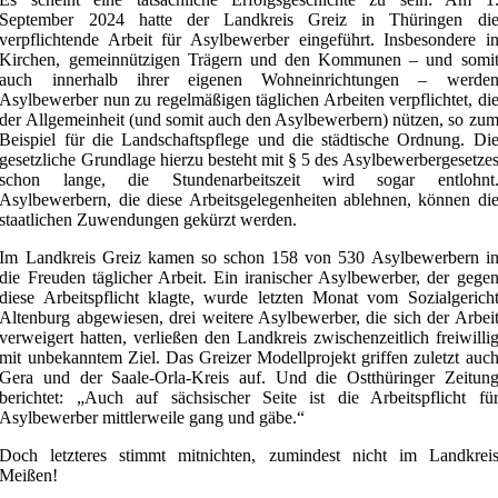
September 2024 hatte der Landkreis Greiz in Thüringen di
verpflichtende Arbeit für Asylbewerber eingeführt. Insbesondere i
Kirchen, gemeinnützigen Trägern und den Kommunen – und somi
auch innerhalb ihrer eigenen Wohneinrichtungen – werde
Asylbewerber nun zu regelmäßigen täglichen Arbeiten verpflichtet, di
der Allgemeinheit (und somit auch den Asylbewerbern) nützen, so zu
Beispiel für die Landschaftspflege und die städtische Ordnung. Di
gesetzliche Grundlage hierzu besteht mit § 5 des Asylbewerbergesetze
schon lange, die Stundenarbeitszeit wird sogar entlohnt
Asylbewerbern, die diese Arbeitsgelegenheiten ablehnen, können di
staatlichen Zuwendungen gekürzt werden.
Im Landkreis Greiz kamen so schon 158 von 530 Asylbewerbern i
die Freuden täglicher Arbeit. Ein iranischer Asylbewerber, der gege
diese Arbeitspflicht klagte, wurde letzten Monat vom Sozialgerich
Altenburg abgewiesen, drei weitere Asylbewerber, die sich der Arbei
verweigert hatten, verließen den Landkreis zwischenzeitlich freiwilli
mit unbekanntem Ziel. Das Greizer Modellprojekt griffen zuletzt auc
Gera und der Saale-Orla-Kreis auf. Und die Ostthüringer Zeitun
berichtet: „Auch auf sächsischer Seite ist die Arbeitspflicht fü
Asylbewerber mittlerweile gang und gäbe.“
Doch letzteres stimmt mitnichten, zumindest nicht im Landkrei
Meißen!