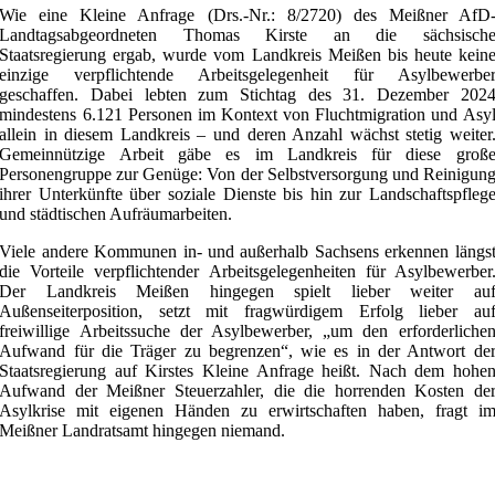
Wie eine Kleine Anfrage (Drs.-Nr.: 8/2720) des Meißner AfD
Landtagsabgeordneten Thomas Kirste an die sächsisch
Staatsregierung ergab, wurde vom Landkreis Meißen bis heute kein
einzige verpflichtende Arbeitsgelegenheit für Asylbewerbe
geschaffen. Dabei lebten zum Stichtag des 31. Dezember 202
mindestens 6.121 Personen im Kontext von Fluchtmigration und Asy
allein in diesem Landkreis – und deren Anzahl wächst stetig weiter
Gemeinnützige Arbeit gäbe es im Landkreis für diese groß
Personengruppe zur Genüge: Von der Selbstversorgung und Reinigun
ihrer Unterkünfte über soziale Dienste bis hin zur Landschaftspfleg
und städtischen Aufräumarbeiten.
Viele andere Kommunen in- und außerhalb Sachsens erkennen längs
die Vorteile verpflichtender Arbeitsgelegenheiten für Asylbewerber
Der Landkreis Meißen hingegen spielt lieber weiter au
Außenseiterposition, setzt mit fragwürdigem Erfolg lieber au
freiwillige Arbeitssuche der Asylbewerber, „um den erforderliche
Aufwand für die Träger zu begrenzen“, wie es in der Antwort de
Staatsregierung auf Kirstes Kleine Anfrage heißt. Nach dem hohe
Aufwand der Meißner Steuerzahler, die die horrenden Kosten de
Asylkrise mit eigenen Händen zu erwirtschaften haben, fragt i
Meißner Landratsamt hingegen niemand.