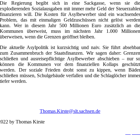
Die Regierung begibt sich in eine Sackgasse, wenn sie di
explodierenden Sozialausgaben mit immer mehr Geld der Steuerzahle
finanzieren will. Die Kosten für Asylbewerber sind ein wachsende
Problem, das mit einmaligen Geldzuschüssen nicht gelöst werde
kann. Wer in diesem Jahr 500 Millionen Euro zusätzlich an di
Kommunen überweist, muss im nächsten Jahr 1.000 Millione
überweisen, wenn die Grenzen geöffnet bleiben.
Die aktuelle Asylpolitik ist kurzsichtig und naiv. Sie führt absehba
zum Zusammenbruch der Staatsfinanzen. Wir sagen daher: Grenze
schließen und ausreisepflichtige Asylbewerber abschieben – nur s
können die Kommunen vor dem finanziellen Kollaps geschütz
werden. Der soziale Frieden droht sonst zu kippen, wenn Bäde
schließen müssen, Schulgebäude verfallen und die Schlaglöcher imme
tiefer werden.
Thomas.Kirste@slt.sachsen.de
022 by Thomas Kirste
Impres