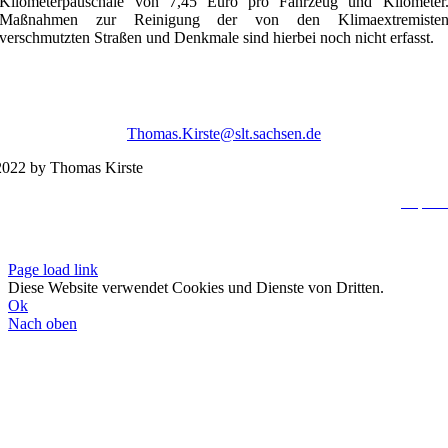
Kilometerpauschale von 7,45 Euro pro Fahrzeug und Kilometer
Maßnahmen zur Reinigung der von den Klimaextremiste
verschmutzten Straßen und Denkmale sind hierbei noch nicht erfasst.
Thomas.Kirste@slt.sachsen.de
022 by Thomas Kirste
Impres
Datenschutzerklä
Page load link
Diese Website verwendet Cookies und Dienste von Dritten.
Ok
Nach oben