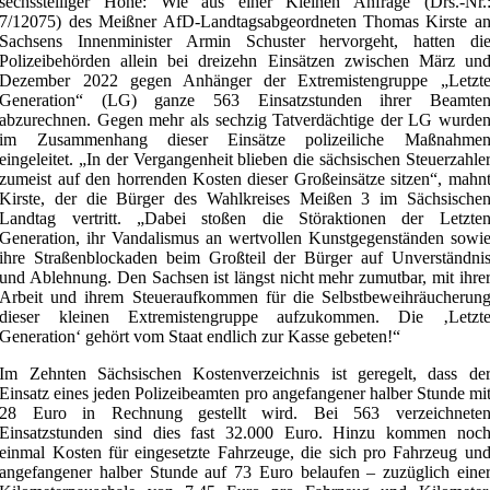
sechsstelliger Höhe: Wie aus einer Kleinen Anfrage (Drs.-Nr.
7/12075) des Meißner AfD-Landtagsabgeordneten Thomas Kirste a
Sachsens Innenminister Armin Schuster hervorgeht, hatten di
Polizeibehörden allein bei dreizehn Einsätzen zwischen März un
Dezember 2022 gegen Anhänger der Extremistengruppe „Letzt
Generation“ (LG) ganze 563 Einsatzstunden ihrer Beamte
abzurechnen. Gegen mehr als sechzig Tatverdächtige der LG wurde
im Zusammenhang dieser Einsätze polizeiliche Maßnahme
eingeleitet. „In der Vergangenheit blieben die sächsischen Steuerzahle
zumeist auf den horrenden Kosten dieser Großeinsätze sitzen“, mahn
Kirste, der die Bürger des Wahlkreises Meißen 3 im Sächsische
Landtag vertritt. „Dabei stoßen die Störaktionen der Letzte
Generation, ihr Vandalismus an wertvollen Kunstgegenständen sowi
ihre Straßenblockaden beim Großteil der Bürger auf Unverständni
und Ablehnung. Den Sachsen ist längst nicht mehr zumutbar, mit ihre
Arbeit und ihrem Steueraufkommen für die Selbstbeweihräucherun
dieser kleinen Extremistengruppe aufzukommen. Die ‚Letzt
Generation‘ gehört vom Staat endlich zur Kasse gebeten!“
Im Zehnten Sächsischen Kostenverzeichnis ist geregelt, dass de
Einsatz eines jeden Polizeibeamten pro angefangener halber Stunde mi
28 Euro in Rechnung gestellt wird. Bei 563 verzeichnete
Einsatzstunden sind dies fast 32.000 Euro. Hinzu kommen noc
einmal Kosten für eingesetzte Fahrzeuge, die sich pro Fahrzeug un
angefangener halber Stunde auf 73 Euro belaufen – zuzüglich eine