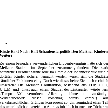
Kirste Hakt Nach: Hilft Schaufensterpolitik Den Meißner Kindern
Weiter?
Zu einem besonders verwunderlichen Lippenbekenntnis hatte sich de
Meißner Stadtrat im September zusammengefunden: Die star
befahrene Dresdner Straße solle im Umfeld der Johannesschule für di
dortigen Kinder sicherer gemacht werden, waren sich die Stadträt
sämtlicher Fraktionen einig. Doch wie dieses hehre Ziel auch rechtlic
umsetzen? Die Meißner Großfraktion, bestehend aus FDP, CDU
U.L.M. und jüngst auch einem Stadtrat der Linkspartei, würde ger
„Tempo 30“ verordnen. Allerdings lehnte die zuständig
Verkehrsbehörde diesen Vorschlag bereits vorab(!) au
verkehrsrechtlichen Gründen konsequent ab. Um zumindest einen Tei
des ursprünglich eingereichten Antrags inhaltlich in trockene Tücher z