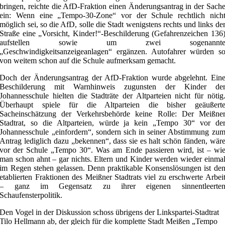
bringen, reichte die AfD-Fraktion einen Änderungsantrag in der Sach
ein: Wenn eine „Tempo-30-Zone“ vor der Schule rechtlich nich
möglich sei, so die AfD, solle die Stadt wenigstens rechts und links de
Straße eine „Vorsicht, Kinder!“-Beschilderung (Gefahrenzeichen 136
aufstellen sowie um zwei sogenannt
„Geschwindigkeitsanzeigeanlagen“ ergänzen. Autofahrer würden s
von weitem schon auf die Schule aufmerksam gemacht.
Doch der Änderungsantrag der AfD-Fraktion wurde abgelehnt. Ein
Beschilderung mit Warnhinweis zugunsten der Kinder de
Johannesschule hielten die Stadträte der Altparteien nicht für nötig
Überhaupt spiele für die Altparteien die bisher geäußert
Sacheinschätzung der Verkehrsbehörde keine Rolle: Der Meißne
Stadtrat, so die Altparteien, würde ja kein „Tempo 30“ vor de
Johannesschule „einfordern“, sondern sich in seiner Abstimmung zu
Antrag lediglich dazu „bekennen“, dass sie es halt schön fänden, wär
vor der Schule „Tempo 30“. Was am Ende passieren wird, ist – wi
man schon ahnt – gar nichts. Eltern und Kinder werden wieder einma
im Regen stehen gelassen. Denn praktikable Konsenslösungen ist de
etablierten Fraktionen des Meißner Stadtrats viel zu erschwerte Arbei
– ganz im Gegensatz zu ihrer eigenen sinnentleerte
Schaufensterpolitik.
Den Vogel in der Diskussion schoss übrigens der Linkspartei-Stadtrat
Tilo Hellmann ab, der gleich für die komplette Stadt Meißen „Tempo