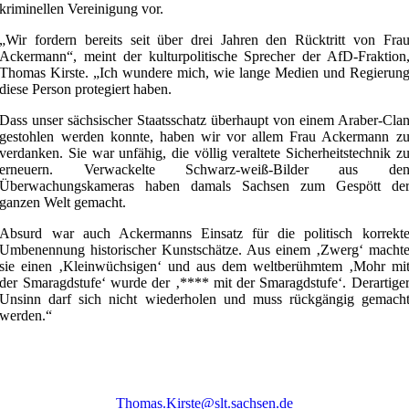
kriminellen Vereinigung vor.
„Wir fordern bereits seit über drei Jahren den Rücktritt von Fra
Ackermann“, meint der kulturpolitische Sprecher der AfD-Fraktion
Thomas Kirste. „Ich wundere mich, wie lange Medien und Regierun
diese Person protegiert haben.
Dass unser sächsischer Staatsschatz überhaupt von einem Araber-Cla
gestohlen werden konnte, haben wir vor allem Frau Ackermann z
verdanken. Sie war unfähig, die völlig veraltete Sicherheitstechnik z
erneuern. Verwackelte Schwarz-weiß-Bilder aus de
Überwachungskameras haben damals Sachsen zum Gespött de
ganzen Welt gemacht.
Absurd war auch Ackermanns Einsatz für die politisch korrekt
Umbenennung historischer Kunstschätze. Aus einem ‚Zwerg‘ macht
sie einen ‚Kleinwüchsigen‘ und aus dem weltberühmtem ‚Mohr mi
der Smaragdstufe‘ wurde der ‚**** mit der Smaragdstufe‘. Derartige
Unsinn darf sich nicht wiederholen und muss rückgängig gemach
werden.“
Thomas.Kirste@slt.sachsen.de