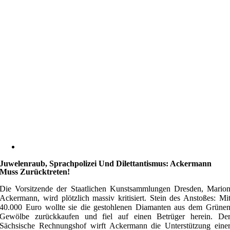
Juwelenraub, Sprachpolizei Und Dilettantismus: Ackermann
Muss Zurücktreten!
Die Vorsitzende der Staatlichen Kunstsammlungen Dresden, Mario
Ackermann, wird plötzlich massiv kritisiert. Stein des Anstoßes: Mi
40.000 Euro wollte sie die gestohlenen Diamanten aus dem Grüne
Gewölbe zurückkaufen und fiel auf einen Betrüger herein. De
Sächsische Rechnungshof wirft Ackermann die Unterstützung eine