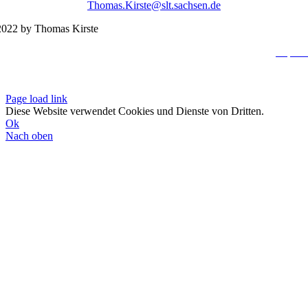
Thomas.Kirste@slt.sachsen.de
022 by Thomas Kirste
Impres
Datenschutzerklä
Page load link
Diese Website verwendet Cookies und Dienste von Dritten.
Ok
Nach oben