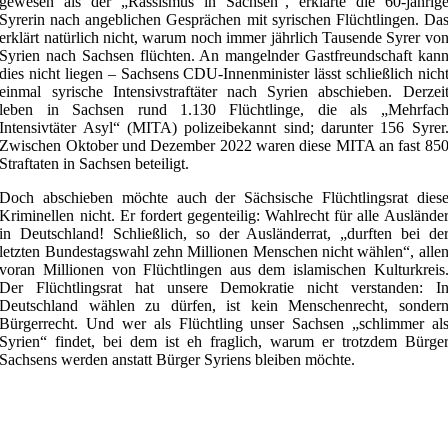
gewesen als der „Rassismus in Sachsen“, erklärte die 60-jährig
Syrerin nach angeblichen Gesprächen mit syrischen Flüchtlingen. Da
erklärt natürlich nicht, warum noch immer jährlich Tausende Syrer vo
Syrien nach Sachsen flüchten. An mangelnder Gastfreundschaft kan
dies nicht liegen – Sachsens CDU-Innenminister lässt schließlich nich
einmal syrische Intensivstraftäter nach Syrien abschieben. Derzei
leben in Sachsen rund 1.130 Flüchtlinge, die als „Mehrfac
Intensivtäter Asyl“ (MITA) polizeibekannt sind; darunter 156 Syrer
Zwischen Oktober und Dezember 2022 waren diese MITA an fast 85
Straftaten in Sachsen beteiligt.
Doch abschieben möchte auch der Sächsische Flüchtlingsrat dies
Kriminellen nicht. Er fordert gegenteilig: Wahlrecht für alle Auslände
in Deutschland! Schließlich, so der Ausländerrat, „durften bei de
letzten Bundestagswahl zehn Millionen Menschen nicht wählen“, alle
voran Millionen von Flüchtlingen aus dem islamischen Kulturkreis
Der Flüchtlingsrat hat unsere Demokratie nicht verstanden: I
Deutschland wählen zu dürfen, ist kein Menschenrecht, sonder
Bürgerrecht. Und wer als Flüchtling unser Sachsen „schlimmer al
Syrien“ findet, bei dem ist eh fraglich, warum er trotzdem Bürge
Sachsens werden anstatt Bürger Syriens bleiben möchte.