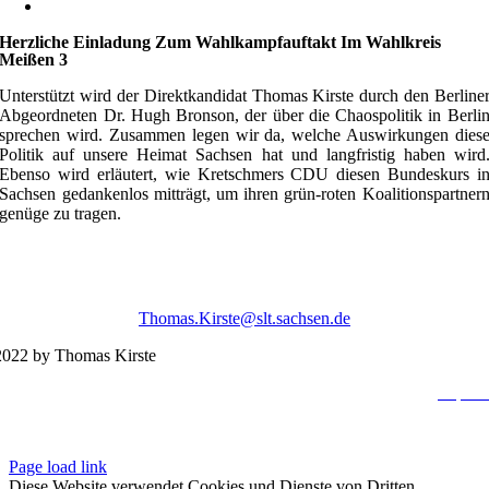
Herzliche Einladung Zum Wahlkampfauftakt Im Wahlkreis
Meißen 3
Unterstützt wird der Direktkandidat Thomas Kirste durch den Berline
Abgeordneten Dr. Hugh Bronson, der über die Chaospolitik in Berli
sprechen wird. Zusammen legen wir da, welche Auswirkungen dies
Politik auf unsere Heimat Sachsen hat und langfristig haben wird
Ebenso wird erläutert, wie Kretschmers CDU diesen Bundeskurs i
Sachsen gedankenlos mitträgt, um ihren grün-roten Koalitionspartner
genüge zu tragen.
Thomas.Kirste@slt.sachsen.de
022 by Thomas Kirste
Impres
Datenschutzerklä
Page load link
Diese Website verwendet Cookies und Dienste von Dritten.