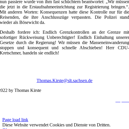
nun passiere wurde von ihm fast schüchtern beantwortet: „Wir müsse
die jetzt in die Erstaufnahmeeinrichtung zur Registrierung bringen.“
Mit anderen Worten: Konsequenzen hatte diese Kontrolle nur für di
Reisenden, die ihre Anschlusszüge verpassten. Die Polizei stan
wieder als Bösewicht da.
Deshalb fordere ich: Endlich Grenzkontrollen an der Grenze mi
sofortiger Rückweisung Unberechtigter! Endlich Einhaltung unsere
Gesetze durch die Regierung! Wir müssen die Masseneinwanderun
stoppen und konsequent und schnelle Abschieben! Herr CDU
Kretschmer, handeln sie endlich!
Thomas.Kirste@slt.sachsen.de
022 by Thomas Kirste
Impres
Datenschutzerklä
Page load link
Diese Website verwendet Cookies und Dienste von Dritten.