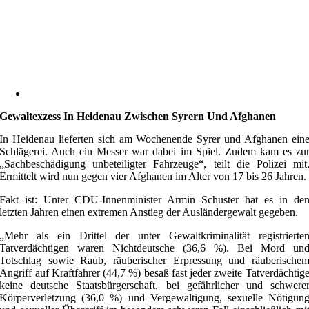
Gewaltexzess In Heidenau Zwischen Syrern Und Afghanen
In Heidenau lieferten sich am Wochenende Syrer und Afghanen ein
Schlägerei. Auch ein Messer war dabei im Spiel. Zudem kam es zu
„Sachbeschädigung unbeteiligter Fahrzeuge“, teilt die Polizei mit
Ermittelt wird nun gegen vier Afghanen im Alter von 17 bis 26 Jahren.
Fakt ist: Unter CDU-Innenminister Armin Schuster hat es in de
letzten Jahren einen extremen Anstieg der Ausländergewalt gegeben.
„Mehr als ein Drittel der unter Gewaltkriminalität registrierte
Tatverdächtigen waren Nichtdeutsche (36,6 %). Bei Mord un
Totschlag sowie Raub, räuberischer Erpressung und räuberische
Angriff auf Kraftfahrer (44,7 %) besaß fast jeder zweite Tatverdächtig
keine deutsche Staatsbürgerschaft, bei gefährlicher und schwere
Körperverletzung (36,0 %) und Vergewaltigung, sexuelle Nötigun