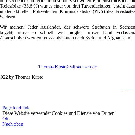
und sexueller Übergriff im besonders schweren Fall einschließlich mi
Todesfolge (33,6 %) war es einer von drei Tatverdächtigen“, steht daz
in der aktuellen Polizeilichen Kriminalstatistik (PKS) des Freistaate
Sachsen.
Wir meinen: Jeder Ausländer, der schwere Straftaten in Sachse
begeht, muss so schnell wie möglich unser Land verlassen
Abgeschoben werden muss dabei auch nach Syrien und Afghanistan!
Thomas.Kirste@slt.sachsen.de
022 by Thomas Kirste
Impres
Datenschutzerklä
Page load link
Diese Website verwendet Cookies und Dienste von Dritten.
Ok
Nach oben