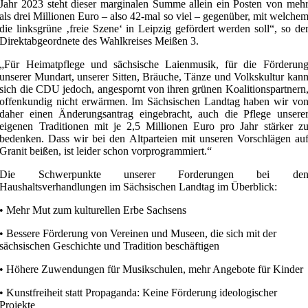
Jahr 2023 steht dieser marginalen Summe allein ein Posten von meh
als drei Millionen Euro – also 42-mal so viel – gegenüber, mit welche
die linksgrüne ‚freie Szene‘ in Leipzig gefördert werden soll“, so de
Direktabgeordnete des Wahlkreises Meißen 3.
„Für Heimatpflege und sächsische Laienmusik, für die Förderun
unserer Mundart, unserer Sitten, Bräuche, Tänze und Volkskultur kan
sich die CDU jedoch, angespornt von ihren grünen Koalitionspartnern
offenkundig nicht erwärmen. Im Sächsischen Landtag haben wir vo
daher einen Änderungsantrag eingebracht, auch die Pflege unsere
eigenen Traditionen mit je 2,5 Millionen Euro pro Jahr stärker z
bedenken. Dass wir bei den Altparteien mit unseren Vorschlägen au
Granit beißen, ist leider schon vorprogrammiert.“
Die Schwerpunkte unserer Forderungen bei de
Haushaltsverhandlungen im Sächsischen Landtag im Überblick:
• Mehr Mut zum kulturellen Erbe Sachsens
• Bessere Förderung von Vereinen und Museen, die sich mit der
sächsischen Geschichte und Tradition beschäftigen
• Höhere Zuwendungen für Musikschulen, mehr Angebote für Kinder
• Kunstfreiheit statt Propaganda: Keine Förderung ideologischer
Projekte