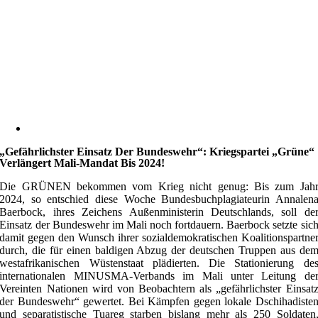
„Gefährlichster Einsatz Der Bundeswehr“: Kriegspartei „Grüne“
Verlängert Mali-Mandat Bis 2024!
Die GRÜNEN bekommen vom Krieg nicht genug: Bis zum Jah
2024, so entschied diese Woche Bundesbuchplagiateurin Annalen
Baerbock, ihres Zeichens Außenministerin Deutschlands, soll de
Einsatz der Bundeswehr im Mali noch fortdauern. Baerbock setzte sic
damit gegen den Wunsch ihrer sozialdemokratischen Koalitionspartne
durch, die für einen baldigen Abzug der deutschen Truppen aus de
westafrikanischen Wüstenstaat plädierten. Die Stationierung de
internationalen MINUSMA-Verbands im Mali unter Leitung de
Vereinten Nationen wird von Beobachtern als „gefährlichster Einsat
der Bundeswehr“ gewertet. Bei Kämpfen gegen lokale Dschihadiste
und separatistische Tuareg starben bislang mehr als 250 Soldaten