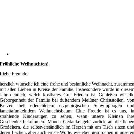
Fröhliche Weihnachten!
Liebe Freunde,
herzlich wünsche ich eine frohe und besinnliche Weihnacht, zusamme
mit allen Lieben in Kreise der Familie. Insbesondere wurde in diese
Jahr deutlich, welch kostbares Gut Frieden ist. Genießen wir di
Geborgenheit der Familie bei duftendem Meißner Christstollen, vo
Kerzen hell erleuchtetem erzgebirgischen Schwippbogen un
lamettafunkelndem Weihnachtsbaum. Eine Freude ist es uns, i
strahlende Kinderaugen zu sehen, wenn unsere Kleinen ihr
Geschenke bekommen. Manch Gedanke geht zurück an die liebe
Großeltern, die selbstverständlich im Herzen mit am Tisch sitzen un
deren Lachen, aber auch ernste Worte, wie eben gesprochen in unsere