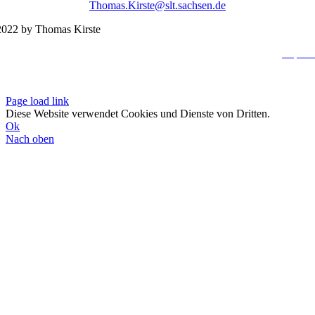
Thomas.Kirste@slt.sachsen.de
022 by Thomas Kirste
Impres
Datenschutzerklä
Page load link
Diese Website verwendet Cookies und Dienste von Dritten.
Ok
Nach oben