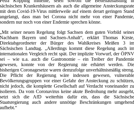
Petra Köpping mitteilte, seien sowohl die Bettenauslastung i
sächsischen Krankenhäusern als auch die allgemeine Ansteckungsrat
mit dem Covid-19-Virus mittlerweile auf einem derart geringen Stan
angelangt, dass man bei Corona nicht mehr von einer Pandemie
sondern nur noch von einer Endemie sprechen könne.
„Mit seiner neuen Regelung folgt Sachsen dem guten Vorbild seine
Nachbarn Bayern und Sachsen-Anhalt“, erklärt Thomas Kirste
Direktabgeordneter der Bürger des Wahlkreises Meißen 3 i
Sächsischen Landtag. „Allerdings kommt diese Regelung auch i
internationalen Vergleich recht spät. Der implizite Vorwurf, der ÖPN
sei – wie u.a. auch die Gastronomie – ein Treiber der Pandemi
gewesen, konnte von der Regierung nie erhärtet werden. Di
bisherigen Coronagesetze waren demzufolge unverhältnismäßig streng
Die Pflicht der Regierung wäre indessen gewesen, vulnerabl
Bevölkerungsgruppen vor einer Gefahr der Ansteckung zu schützen
nicht jedoch, die komplette Gesellschaft auf Verdacht voneinander z
isolieren. Da vom Coronavirus keine akute Bedrohung mehr ausgeht
setzt sich die AfD weiterhin dafür ein, dass die Sächsisch
Staatsregierung auch andere unnötige Beschränkungen umgehen
aufhebt.“