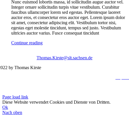
Nunc euismod lobortis massa, id sollicitudin augue auctor vel.
Integer ornare sollicitudin turpis vitae vestibulum. Curabitur
faucibus ullamcorper lorem sed egestas. Pellentesque laoreet
auctor eros, et consectetur eros auctor eget. Lorem ipsum dolor
sit amet, consectetur adipiscing elit. Vestibulum tortor nisi,
egestas eget molestie tincidunt, tempus sed justo. Vestibulum
ultricies auctor varius. Fusce consequat tincidunt
Continue reading
Thomas.Kirste@slt.sachsen.de
022 by Thomas Kirste
Impres
Datenschutzerklä
Page load link
Diese Website verwendet Cookies und Dienste von Dritten.
Ok
Nach oben