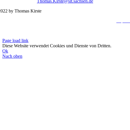
Thomas.Kirste@slt.sachsen.de
022 by Thomas Kirste
Impres
Datenschutzerklä
Page load link
Diese Website verwendet Cookies und Dienste von Dritten.
Ok
Nach oben