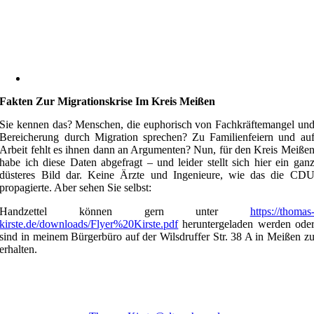
Fakten Zur Migrationskrise Im Kreis Meißen
Sie kennen das? Menschen, die euphorisch von Fachkräftemangel un
Bereicherung durch Migration sprechen? Zu Familienfeiern und au
Arbeit fehlt es ihnen dann an Argumenten? Nun, für den Kreis Meiße
habe ich diese Daten abgefragt – und leider stellt sich hier ein gan
düsteres Bild dar. Keine Ärzte und Ingenieure, wie das die CD
propagierte. Aber sehen Sie selbst:
Handzettel können gern unter
https://thomas
kirste.de/downloads/Flyer%20Kirste.pdf
heruntergeladen werden ode
sind in meinem Bürgerbüro auf der Wilsdruffer Str. 38 A in Meißen z
erhalten.