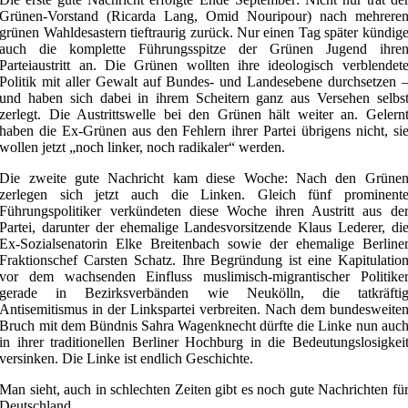
Grünen-Vorstand (Ricarda Lang, Omid Nouripour) nach mehrere
grünen Wahldesastern tieftraurig zurück. Nur einen Tag später kündig
auch die komplette Führungsspitze der Grünen Jugend ihre
Parteiaustritt an. Die Grünen wollten ihre ideologisch verblendet
Politik mit aller Gewalt auf Bundes- und Landesebene durchsetzen 
und haben sich dabei in ihrem Scheitern ganz aus Versehen selbs
zerlegt. Die Austrittswelle bei den Grünen hält weiter an. Gelern
haben die Ex-Grünen aus den Fehlern ihrer Partei übrigens nicht, si
wollen jetzt „noch linker, noch radikaler“ werden.
Die zweite gute Nachricht kam diese Woche: Nach den Grüne
zerlegen sich jetzt auch die Linken. Gleich fünf prominent
Führungspolitiker verkündeten diese Woche ihren Austritt aus de
Partei, darunter der ehemalige Landesvorsitzende Klaus Lederer, di
Ex-Sozialsenatorin Elke Breitenbach sowie der ehemalige Berline
Fraktionschef Carsten Schatz. Ihre Begründung ist eine Kapitulatio
vor dem wachsenden Einfluss muslimisch-migrantischer Politike
gerade in Bezirksverbänden wie Neukölln, die tatkräfti
Antisemitismus in der Linkspartei verbreiten. Nach dem bundesweite
Bruch mit dem Bündnis Sahra Wagenknecht dürfte die Linke nun auc
in ihrer traditionellen Berliner Hochburg in die Bedeutungslosigkei
versinken. Die Linke ist endlich Geschichte.
Man sieht, auch in schlechten Zeiten gibt es noch gute Nachrichten fü
Deutschland.