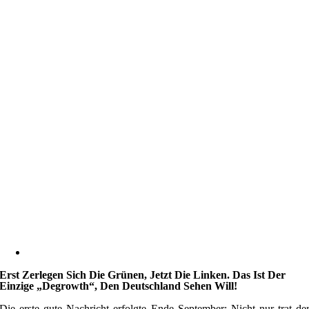
Erst Zerlegen Sich Die Grünen, Jetzt Die Linken. Das Ist Der
Einzige „Degrowth“, Den Deutschland Sehen Will!
Die erste gute Nachricht erfolgte Ende September: Nicht nur trat de