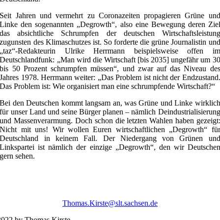
Seit Jahren und vermehrt zu Coronazeiten propagieren Grüne un
Linke den sogenannten „Degrowth“, also eine Bewegung deren Zie
das absichtliche Schrumpfen der deutschen Wirtschaftsleistun
zugunsten des Klimaschutzes ist. So forderte die grüne Journalistin un
„taz“-Redakteurin Ulrike Herrmann beispielsweise offen i
Deutschlandfunk: „Man wird die Wirtschaft [bis 2035] ungefähr um 3
bis 50 Prozent schrumpfen müssen“, und zwar auf das Niveau de
Jahres 1978. Herrmann weiter: „Das Problem ist nicht der Endzustand
Das Problem ist: Wie organisiert man eine schrumpfende Wirtschaft?“
Bei den Deutschen kommt langsam an, was Grüne und Linke wirklic
für unser Land und seine Bürger planen – nämlich Deindustrialisierun
und Massenverarmung. Doch schon die letzten Wahlen haben gezeigt
Nicht mit uns! Wir wollen Euren wirtschaftlichen „Degrowth“ fü
Deutschland in keinem Fall. Der Niedergang von Grünen un
Linkspartei ist nämlich der einzige „Degrowth“, den wir Deutsche
gern sehen.
Thomas.Kirste@slt.sachsen.de
022 by Thomas Kirste