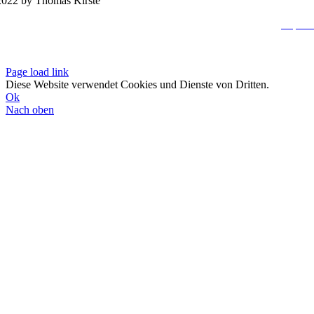
022 by Thomas Kirste
Impres
Datenschutzerklä
Page load link
Diese Website verwendet Cookies und Dienste von Dritten.
Ok
Nach oben