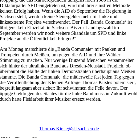
Diktaturpartei SED eingetreten ist, wird mit ihrer sinistren Methode
keinen Erfolg haben. Wenn die AfD ab September die Regierung in
Sachsen stellt, werden keine Steuergelder mehr für linke und
linksextreme Projekte verschwendet. Der Fall ‚Banda Comunale‘ ist
übrigens kein Einzelfall in Sachsen. Bis zur Landtagswahl im
September werden wir noch weitere Skandale um SPD und linke
Projekte an die Öffentlichkeit bringen!“
Am Montag marschierte die „Banda Comunale“ mit Pauken und
Trompeten durch Meißen, um gegen die AfD und ihre Wähler
Stimmung zu machen. Nur wenige Dutzend Menschen versammelten
sich hinter der ultralinken Band aus Dresden-Neustadt. Fraglich, ob
überhaupt die Hälfte der linken Demonstranten überhaupt aus Meißen
stammte. Die Banda Comunale, die mittlerweile fast jeden Tag gegen
die Veröffentlichung der Kleinen Anfrage Thomas Kirstes polemisiert,
begreift langsam aber sicher: Ihr schwimmen die Felle davon. Der
üppige Geldregen des Staates für die linke Band muss in Zukunft wohl
durch harte Fleißarbeit ihrer Musiker ersetzt werden.
Thomas.Kirste@slt.sachsen.de