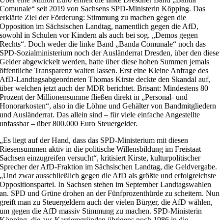
Comunale“ seit 2019 von Sachsens SPD-Ministerin Köpping. Das
erklärte Ziel der Förderung: Stimmung zu machen gegen die
Opposition im Sächsischen Landtag, namentlich gegen die AfD,
sowohl in Schulen vor Kindern als auch bei sog. „Demos gegen
Rechts“. Doch weder die linke Band „Banda Comunale“ noch das
SPD-Sozialministerium noch der Ausländerrat Dresden, über den diese
Gelder abgewickelt werden, hatte über diese hohen Summen jemals
öffentliche Transparenz walten lassen. Erst eine Kleine Anfrage des
AfD-Landtagsabgeordneten Thomas Kirste deckte den Skandal auf,
über welchen jetzt auch der MDR berichtet. Brisant: Mindestens 80
Prozent der Millionensumme fließen direkt in „Personal- und
Honorarkosten“, also in die Löhne und Gehälter von Bandmitgliedern
und Ausländerrat. Das allein sind – für viele einfache Angestellte
unfassbar – über 800.000 Euro Steuergelder.
„Es liegt auf der Hand, dass das SPD-Ministerium mit diesen
Riesensummen aktiv in die politische Willensbildung im Freistaat
Sachsen einzugreifen versucht“, kritisiert Kirste, kulturpolitischer
Sprecher der AfD-Fraktion im Sächsischen Landtag, die Geldvergabe.
„Und zwar ausschließlich gegen die AfD als größte und erfolgreichste
Oppositionspartei. In Sachsen stehen im September Landtagswahlen
an. SPD und Grüne drohen an der Fünfprozenthürde zu scheitern. Nun
greift man zu Steuergeldern auch der vielen Bürger, die AfD wählen,
um gegen die AfD massiv Stimmung zu machen. SPD-Ministerin
Köpping, die aus Karrieregründen übrigens noch 1986 in die