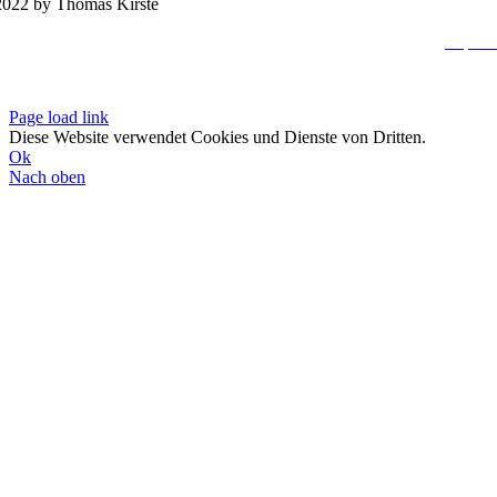
022 by Thomas Kirste
Impres
Datenschutzerklä
Page load link
Diese Website verwendet Cookies und Dienste von Dritten.
Ok
Nach oben