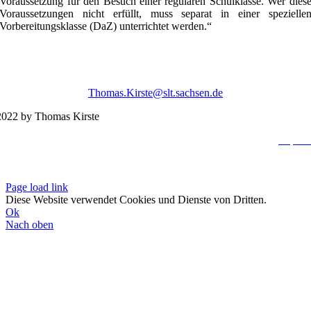
Voraussetzung für den Besuch einer regulären Schulklasse. Wer dies
Voraussetzungen nicht erfüllt, muss separat in einer spezielle
Vorbereitungsklasse (DaZ) unterrichtet werden.“
Thomas.Kirste@slt.sachsen.de
022 by Thomas Kirste
Impres
Datenschutzerklä
Page load link
Diese Website verwendet Cookies und Dienste von Dritten.
Ok
Nach oben