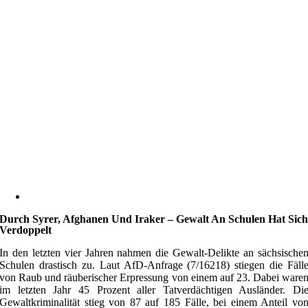
Durch Syrer, Afghanen Und Iraker – Gewalt An Schulen Hat Sic
Verdoppelt
In den letzten vier Jahren nahmen die Gewalt-Delikte an sächsische
Schulen drastisch zu. Laut AfD-Anfrage (7/16218) stiegen die Fäll
von Raub und räuberischer Erpressung von einem auf 23. Dabei ware
im letzten Jahr 45 Prozent aller Tatverdächtigen Ausländer. Di
Gewaltkriminalität stieg von 87 auf 185 Fälle, bei einem Anteil vo