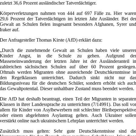
zuletzt 36,6 Prozent ausländischer Tatverdächtiger.
Körperverletzungen nahmen von 444 auf 697 Fälle zu. Hier ware
29,6 Prozent der Tatverdächtigen im letzten Jahr Ausländer. Bei de
Gewalt an Schulen fielen insgesamt besonders Afghanen, Syrer un
Iraker auf.
Der Anfragesteller Thomas Kirste (AfD) erklärt dazu:
„Durch die zunehmende Gewalt an Schulen haben viele unsere
Kinder Angst, in die Schule zu gehen. Aufgrund de
Masseneinwanderung der letzten Jahre ist der Ausländeranteil i
zahlreichen sächsischen Schulen auf über 60 Prozent gestiegen
Oftmals werden Migranten ohne ausreichende Deutschkenntnisse i
den Regelklassen unterrichtet. Dadurch sinkt nicht nur da
Bildungsniveau für die deutschen Schüler, sondern erhöht sich auc
das Gewaltpotential. Dieser unhaltbare Zustand muss beendet werden.
Die AfD hat deshalb beantragt, einen Teil der Migranten in separate
Klassen in ihrer Landessprache zu unterrichten (7/14991). Das soll vo
allem für Kinder von Asylbewerbern mit schlechter Bleibeperspektiv
oder einem abgelehnten Asylantrag gelten. Auch Ukrainer solle
verstärkt online nach ukrainischem Lehrplan unterrichtet werden.
Zusätzlich muss gelten: Sehr gute Deutschkenntnisse sind di