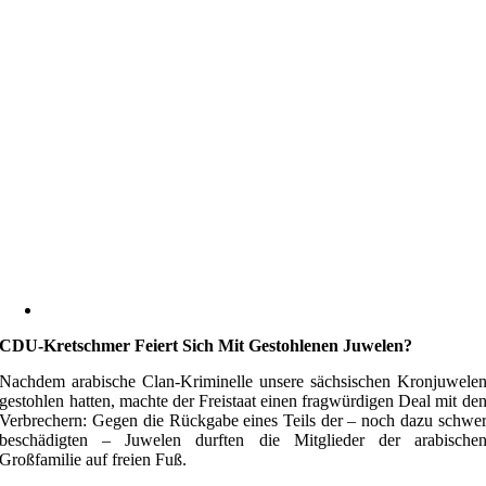
CDU-Kretschmer Feiert Sich Mit Gestohlenen Juwelen?
Nachdem arabische Clan-Kriminelle unsere sächsischen Kronjuwele
gestohlen hatten, machte der Freistaat einen fragwürdigen Deal mit de
Verbrechern: Gegen die Rückgabe eines Teils der – noch dazu schwe
beschädigten – Juwelen durften die Mitglieder der arabische
Großfamilie auf freien Fuß.