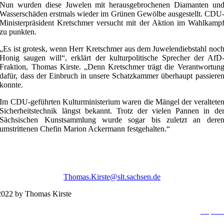
Nun wurden diese Juwelen mit herausgebrochenen Diamanten un
Wasserschäden erstmals wieder im Grünen Gewölbe ausgestellt. CDU
Ministerpräsident Kretschmer versucht mit der Aktion im Wahlkamp
zu punkten.
„Es ist grotesk, wenn Herr Kretschmer aus dem Juwelendiebstahl noc
Honig saugen will“, erklärt der kulturpolitische Sprecher der AfD
Fraktion, Thomas Kirste. „Denn Kretschmer trägt die Verantwortun
dafür, dass der Einbruch in unsere Schatzkammer überhaupt passiere
konnte.
Im CDU-geführten Kulturministerium waren die Mängel der veraltete
Sicherheitstechnik längst bekannt. Trotz der vielen Pannen in de
Sächsischen Kunstsammlung wurde sogar bis zuletzt an dere
umstrittenen Chefin Marion Ackermann festgehalten.“
Thomas.Kirste@slt.sachsen.de
022 by Thomas Kirste
Impres