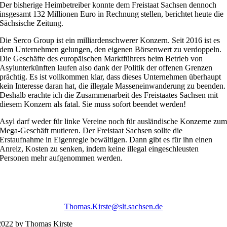
Der bisherige Heimbetreiber konnte dem Freistaat Sachsen dennoch
insgesamt 132 Millionen Euro in Rechnung stellen, berichtet heute die
Sächsische Zeitung.
Die Serco Group ist ein milliardenschwerer Konzern. Seit 2016 ist es
dem Unternehmen gelungen, den eigenen Börsenwert zu verdoppeln.
Die Geschäfte des europäischen Marktführers beim Betrieb von
Asylunterkünften laufen also dank der Politik der offenen Grenzen
prächtig. Es ist vollkommen klar, dass dieses Unternehmen überhaupt
kein Interesse daran hat, die illegale Masseneinwanderung zu beenden.
Deshalb erachte ich die Zusammenarbeit des Freistaates Sachsen mit
diesem Konzern als fatal. Sie muss sofort beendet werden!
Asyl darf weder für linke Vereine noch für ausländische Konzerne zu
Mega-Geschäft mutieren. Der Freistaat Sachsen sollte die
Erstaufnahme in Eigenregie bewältigen. Dann gibt es für ihn einen
Anreiz, Kosten zu senken, indem keine illegal eingeschleusten
Personen mehr aufgenommen werden.
Thomas.Kirste@slt.sachsen.de
022 by Thomas Kirste