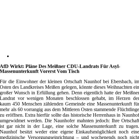
AfD Wirkt: Pläne Des Meißner CDU-Landrats Für Asyl-
Massenunterkunft Vorerst Vom Tisch
Für die Einwohner der kleinen Ortschaft Naunhof bei Ebersbach, i
Osten des Landkreises Meißen gelegen, könnte dieses Weihnachten ei
großer Wunsch in Erfüllung gehen. Denn eigentlich hatte der Meißne
Landrat vor wenigen Monaten beschlossen gehabt, im Herzen de
kaum 450 Menschen zählenden Gemeinde eine Massenunterkunft fü
mehr als 60 vorrangig aus dem Mittleren Osten stammende Flüchtling
zu eröffnen. Extra hierfür sollte das historische Herrenhaus in Naunho
umgewidmet werden. Die Naunhofer mahnten jedoch: Ihre Ortschaf
ist gar nicht in der Lage, eine solche Massenunterkunft zu tragen
Naunhof besitzt weder eine eigene Einkaufsmöglichkeit noch ein
medizinische Versorgungseinrichtung – und wochenends noch nich