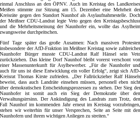
einmal Anschluss an den ÖPNV. Auch im Kreistag des Landkreise
Meißen stimmte zur Sitzung am 15. Dezember eine Mehrheit de
Kreisräte gegen den Standort Naunhof als Asylaufnahmestelle. Doc
der Meißner CDU-Landrat legte Veto gegen den Kreistagsbeschlus
und die Mehrheitsmeinung der Naunhofer ein, wollte das Asylhei
zwangsweise durchpeitschen.
Fünf Tage später das große Ausatmen: Nach massiven Proteste
insbesondere der AfD-Fraktion im Meißner Kreistag sowie zahlreiche
Naunhofer Bürger musste CDU-Landrat Ralf Hänsel sein Vet
zurückziehen. Das kleine Dorf Naunhof bleibt vorerst verschont vo
einer Massenunterkunft für Asylbewerber. „Für die Naunhofer un
auch für uns ist diese Entwicklung ein voller Erfolg“, zeigt sich AfD
Kreisrat Thomas Kirste zufrieden. „Der Fallrückzieher Ralf Hänsel
beweist, dass auch Landräte einsehen müssen, personell eben nich
über demokratischen Entscheidungsprozessen zu stehen. Der Sieg de
Naunhofer ist somit auch ein Sieg der Demokratie über de
Verwaltungsirrsinn. Der Ankündigung des Landrats zum Trotz, de
Fall Naunhof im kommenden Jahr erneut im Kreistag vorzubringen
stehen wir weiterhin für unser Versprechen, Seite an Seite mit de
Naunhofern und ihrem wichtigen Anliegen zu streiten.“